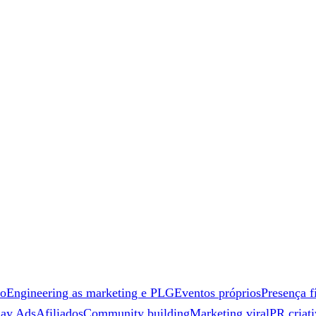
co
Engineering as marketing e PLG
Eventos próprios
Presença f
lay Ads
Afiliados
Community building
Marketing viral
PR criat