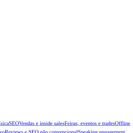
ísica
SEO
Vendas e inside sales
Feiras, eventos e trades
Offline
ivo
Reviews e SEO não convencional
Speaking engagement