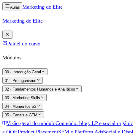
Marketing de
Elite
Aulas
Marketing de
Elite
Painel do curso
Módulos
00
·
Introdução Geral
01
·
Protagonismo
02
·
Fundamentos Humanos e Analíticos
03
·
Marketing Skills
04
·
Momentos 5S
05
·
Canais e GTM
Visão geral do módulo
Conteúdo: blog, LP e social orgâni
e OOH
Product Placement
SEM e Platform Ads
Social e Disp