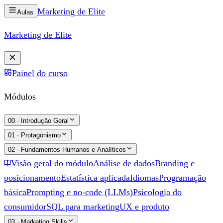
Marketing de
Elite
Aulas
Marketing de
Elite
Painel do curso
Módulos
00
·
Introdução Geral
01
·
Protagonismo
02
·
Fundamentos Humanos e Analíticos
Visão geral do módulo
Análise de dados
Branding e
posicionamento
Estatística aplicada
Idiomas
Programação
básica
Prompting e no-code (LLMs)
Psicologia do
consumidor
SQL para marketing
UX e produto
03
·
Marketing Skills