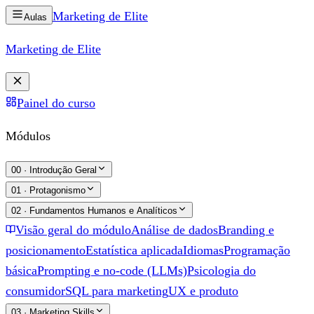
Marketing de
Elite
Aulas
Marketing de
Elite
Painel do curso
Módulos
00
·
Introdução Geral
01
·
Protagonismo
02
·
Fundamentos Humanos e Analíticos
Visão geral do módulo
Análise de dados
Branding e
posicionamento
Estatística aplicada
Idiomas
Programação
básica
Prompting e no-code (LLMs)
Psicologia do
consumidor
SQL para marketing
UX e produto
03
·
Marketing Skills