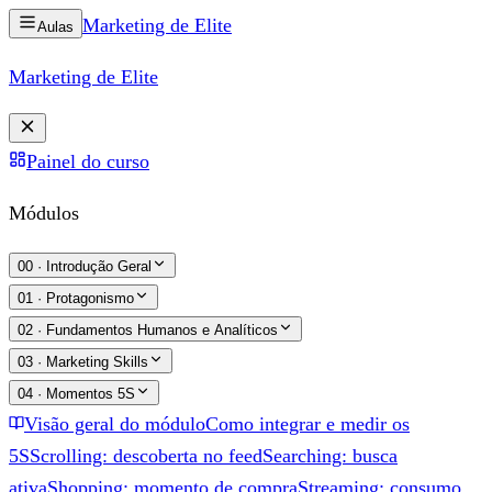
Marketing de
Elite
Aulas
Marketing de
Elite
Painel do curso
Módulos
00
·
Introdução Geral
01
·
Protagonismo
02
·
Fundamentos Humanos e Analíticos
03
·
Marketing Skills
04
·
Momentos 5S
Visão geral do módulo
Como integrar e medir os
5S
Scrolling: descoberta no feed
Searching: busca
ativa
Shopping: momento de compra
Streaming: consumo