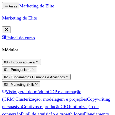
Marketing de
Elite
Aulas
Marketing de
Elite
Painel do curso
Módulos
00
·
Introdução Geral
01
·
Protagonismo
02
·
Fundamentos Humanos e Analíticos
03
·
Marketing Skills
Visão geral do módulo
CDP e automação
(CRM)
Clusterização, modelagem e projeções
Copywriting
persuasivo
Criativos e produção
CRO: otimização de
conversão
Funil de aquisição e growth loops
Planejamento,