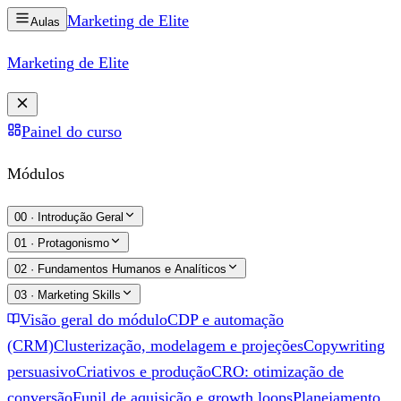
Marketing de
Elite
Aulas
Marketing de
Elite
Painel do curso
Módulos
00
·
Introdução Geral
01
·
Protagonismo
02
·
Fundamentos Humanos e Analíticos
03
·
Marketing Skills
Visão geral do módulo
CDP e automação
(CRM)
Clusterização, modelagem e projeções
Copywriting
persuasivo
Criativos e produção
CRO: otimização de
conversão
Funil de aquisição e growth loops
Planejamento,